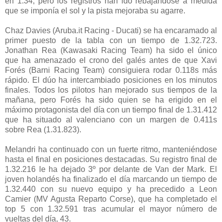
en 1.34, pero los registros han ido rebajándose a medida
que se imponía el sol y la pista mejoraba su agarre.
Chaz Davies (Aruba.it Racing - Ducati) se ha encaramado al
primer puesto de la tabla con un tiempo de 1.32.723.
Jonathan Rea (Kawasaki Racing Team) ha sido el único
que ha amenazado el crono del galés antes de que Xavi
Forés (Barni Racing Team) consiguiera rodar 0.118s más
rápido. El dúo ha intercambiado posiciones en los minutos
finales. Todos los pilotos han mejorado sus tiempos de la
mañana, pero Forés ha sido quien se ha erigido en el
máximo protagonista del día con un tiempo final de 1.31.412
que ha situado al valenciano con un margen de 0.411s
sobre Rea (1.31.823).
Melandri ha continuado con un fuerte ritmo, manteniéndose
hasta el final en posiciones destacadas. Su registro final de
1.32.216 le ha dejado 3º por delante de Van der Mark. El
joven holandés ha finalizado el día marcando un tiempo de
1.32.440 con su nuevo equipo y ha precedido a Leon
Camier (MV Agusta Reparto Corse), que ha completado el
top 5 con 1.32.591 tras acumular el mayor número de
vueltas del día, 43.