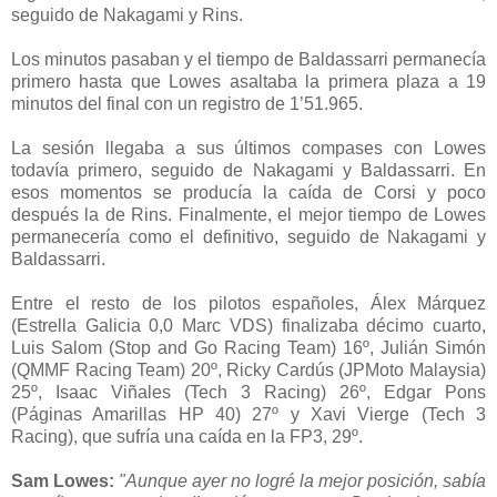
seguido de Nakagami y Rins.
Los minutos pasaban y el tiempo de Baldassarri permanecía
primero hasta que Lowes asaltaba la primera plaza a 19
minutos del final con un registro de 1’51.965.
La sesión llegaba a sus últimos compases con Lowes
todavía primero, seguido de Nakagami y Baldassarri. En
esos momentos se producía la caída de Corsi y poco
después la de Rins. Finalmente, el mejor tiempo de Lowes
permanecería como el definitivo, seguido de Nakagami y
Baldassarri.
Entre el resto de los pilotos españoles, Álex Márquez
(Estrella Galicia 0,0 Marc VDS) finalizaba décimo cuarto,
Luis Salom (Stop and Go Racing Team) 16º, Julián Simón
(QMMF Racing Team) 20º, Ricky Cardús (JPMoto Malaysia)
25º, Isaac Viñales (Tech 3 Racing) 26º, Edgar Pons
(Páginas Amarillas HP 40) 27º y Xavi Vierge (Tech 3
Racing), que sufría una caída en la FP3, 29º.
Sam Lowes:
"Aunque ayer no logré la mejor posición, sabía