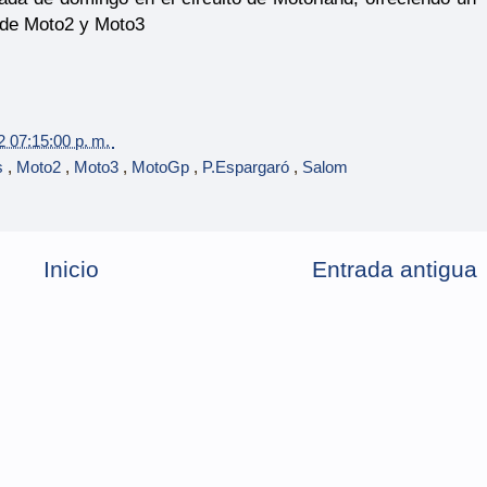
 de Moto2 y Moto3
2 07:15:00 p. m.
s
,
Moto2
,
Moto3
,
MotoGp
,
P.Espargaró
,
Salom
Inicio
Entrada antigua