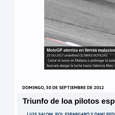
El WSBK llega a Magny-Cours
27
Sep
2017
undefined ÚLTIMAS NOTICIAS
El circuito de Nevers Magny-Cours es el es
levantar el título mundial por tercera tempo
DOMINGO, 30 DE SEPTIEMBRE DE 2012
Triunfo de loa pilotos es
LUIS SALOM, POL ESPARGARÓ Y DANI PE