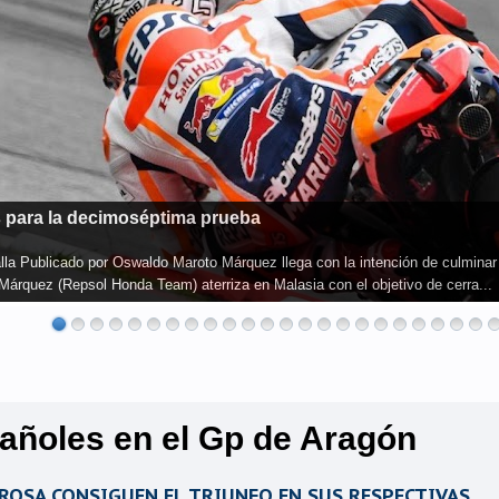
cenario del Round 11 de World Superbike Publicado por Oswaldo Maroto Jon
rada consecutiva, una hazaña que nunca se ha alcanzado en el Campeonato de
pañoles en el Gp de Aragón
DROSA CONSIGUEN EL TRIUNFO EN SUS RESPECTIVAS