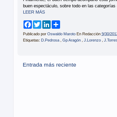
buen espectáculo, sobre todo en las categorías
LEER MÁS
F
T
L
S
a
w
i
h
c
i
n
a
Publicado por
Oswaldo Maroto
En Redacción
9/30/201
e
t
k
r
b
t
e
e
Etiquetas:
D.Pedrosa
,
Gp Aragón
,
J.Lorenzo
,
J.Torre
o
e
d
o
r
I
k
n
Entrada más reciente