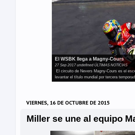
El WSBK llega a Magny-Cours
27
Sep
2017
undefined ÚLTIMAS NOTICIAS
El circuito de Nevers Magny-Cours es el es
levantar el título mundial por tercera tempo
VIERNES, 16 DE OCTUBRE DE 2015
Miller se une al equipo 