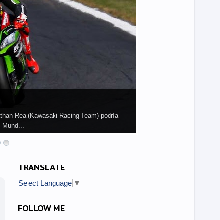
athan Rea (Kawasaki Racing Team) podría
l Mund...
TRANSLATE
Select Language
▼
FOLLOW ME