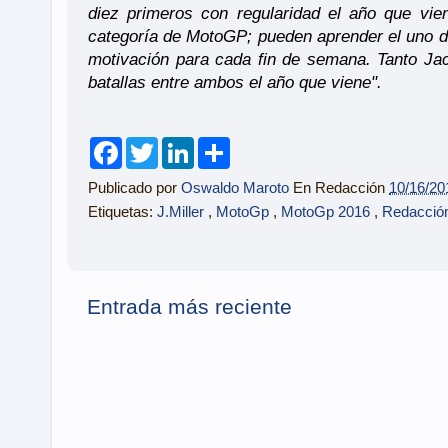
diez primeros con regularidad el año que vien
categoría de MotoGP; pueden aprender el uno de
motivación para cada fin de semana. Tanto Jac
batallas entre ambos el año que viene".
F
T
L
S
a
w
i
h
c
i
n
a
Publicado por
Oswaldo Maroto
En Redacción
10/16/20
e
t
k
r
b
t
e
e
Etiquetas:
J.Miller
,
MotoGp
,
MotoGp 2016
,
Redacció
o
e
d
o
r
I
k
n
Entrada más reciente