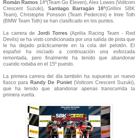
Román Ramos
14º(Team Go Eleven), Alex Lowes (Voltcom
Crescent Suzuki),
Santiago Barragán 16º
(Grillini SBK
Team), Christophe Ponsson (Team Pedercini) e Imre Toth
(BMW Team Toth) se han clasificado en los puntos.
La carrera de
Jordi Torres
(Aprilia Racing Team - Red
Devils) se ha visto condicionada por una salida de pista que
le ha dejado prácticamente en la cola del pelotón. El
español ha iniciado a continuación una esforzada
remontada, pero finalmente ha tenido que abandonar
cuando rodaba en el 15º puesto.
La primera carrera del día también ha supuesto un nuevo
fiasco para
Randy De Puniet
(Voltcom Crescent Suzuki),
que ha tenido que abandonar apenas transcurrida la
primera vuelta.