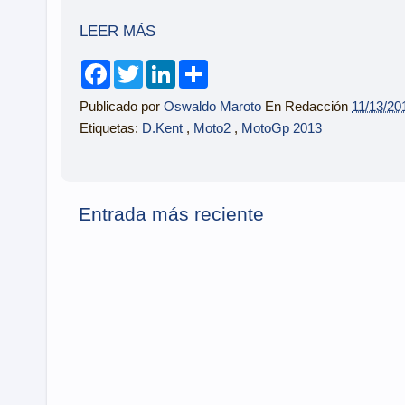
LEER MÁS
F
T
L
S
a
w
i
h
c
i
n
a
Publicado por
Oswaldo Maroto
En Redacción
11/13/20
e
t
k
r
b
t
e
e
Etiquetas:
D.Kent
,
Moto2
,
MotoGp 2013
o
e
d
o
r
I
k
n
Entrada más reciente