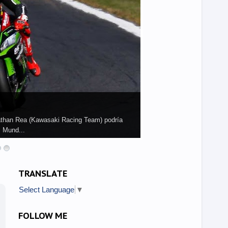
athan Rea (Kawasaki Racing Team) podría
l Mund...
TRANSLATE
Select Language
▼
FOLLOW ME