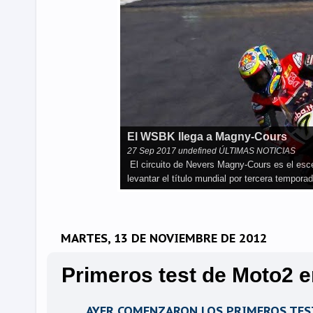
El WSBK llega a Magny-Cours
27
Sep
2017
undefined ÚLTIMAS NOTICIAS
El circuito de Nevers Magny-Cours es el es
levantar el título mundial por tercera tempo
MARTES, 13 DE NOVIEMBRE DE 2012
Primeros test de Moto2 
AYER COMENZARON LOS PRIMEROS TEST