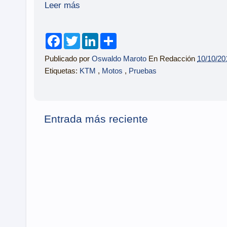
Leer más
F
T
L
S
a
w
i
h
c
i
n
a
Publicado por
Oswaldo Maroto
En Redacción
10/10/20
e
t
k
r
b
t
e
e
Etiquetas:
KTM
,
Motos
,
Pruebas
o
e
d
o
r
I
k
n
Entrada más reciente