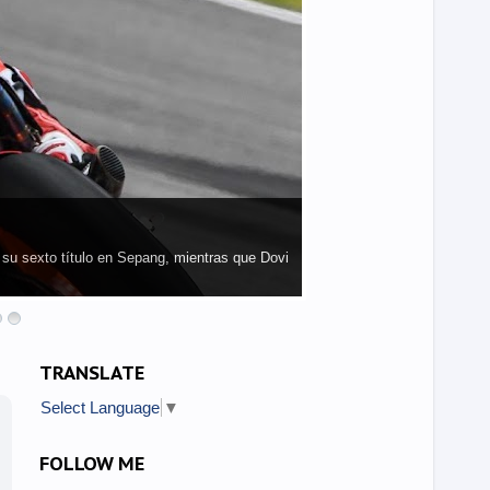
athan Rea (Kawasaki Racing Team) podría
l Mund...
TRANSLATE
Select Language
▼
FOLLOW ME