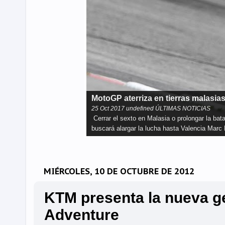
El WSBK llega a Magny-Cours
27
Sep
2017
undefined ÚLTIMAS NOTICIAS
El circuito de Nevers Magny-Cours es el es
levantar el título mundial por tercera tempo
MIÉRCOLES, 10 DE OCTUBRE DE 2012
KTM presenta la nueva g
Adventure