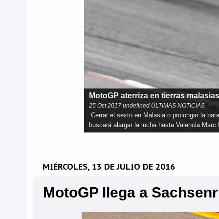
El WSBK llega a Magny-Cours
27
Sep
2017
undefined ÚLTIMAS NOTICIAS
El circuito de Nevers Magny-Cours es el es
levantar el título mundial por tercera tempo
MIÉRCOLES, 13 DE JULIO DE 2016
MotoGP llega a Sachsenr