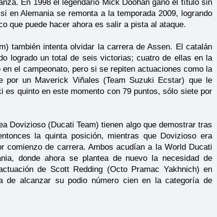
anza. En 1998 el legendario Mick Doohan ganó el título sin
ossi en Alemania se remonta a la temporada 2009, logrando
o que puede hacer ahora es salir a pista al ataque.
también intenta olvidar la carrera de Assen. El catalán
 logrado un total de seis victorias; cuatro de ellas en la
n el campeonato, pero si se repiten actuaciones como la
e por un Maverick Viñales (Team Suzuki Ecstar) que le
uki es quinto en este momento con 79 puntos, sólo siete por
a Dovizioso (Ducati Team) tienen algo que demostrar tras
ntonces la quinta posición, mientras que Dovizioso era
r comienzo de carrera. Ambos acudían a la World Ducati
nia, donde ahora se plantea de nuevo la necesidad de
a actuación de Scott Redding (Octo Pramac Yakhnich) en
ia de alcanzar su podio número cien en la categoría de