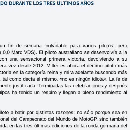
ADO DURANTE LOS TRES ÚLTIMOS AÑOS
n fin de semana inolvidable para varios pilotos, pero
a 0,0 Marc VDS). El piloto australiano se desenvolvía a la
con una sensacional primera victoria, devolviendo a su
imera vez desde 2012. Miller es ahora el décimo piloto más
ctoria en la categoría reina y mira adelante buscando más
 tal como decía él mismo, «no es ningún idiota». La fe de
ente justificada. Terminadas las celebraciones y después
pos ha tenido un respiro y llegan a pleno rendimiento al
to a batir por distintas razones; no sólo porque sea en
isional del Campeonato del Mundo de MotoGP, sino también
pida en las tres últimas ediciones de la ronda germana del