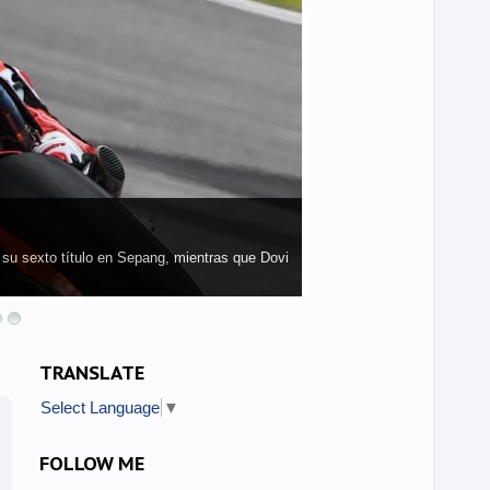
athan Rea (Kawasaki Racing Team) podría
l Mund...
TRANSLATE
Select Language
▼
FOLLOW ME