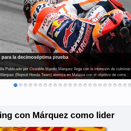
cenario del Round 11 de World Superbike Publicado por Oswaldo Maroto Jon
rada consecutiva, una hazaña que nunca se ha alcanzado en el Campeonato de
ing con Márquez como lider