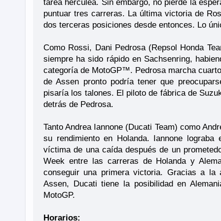
tarea hercúlea. Sin embargo, no pierde la esper
puntuar tres carreras. La última victoria de R
dos terceras posiciones desde entonces. Lo únic
Como Rossi, Dani Pedrosa (Repsol Honda Team) 
siempre ha sido rápido en Sachsenring, habiendo
categoría de MotoGP™. Pedrosa marcha cuarto e
de Assen pronto podría tener que preocupars
pisaría los talones. El piloto de fábrica de Suz
detrás de Pedrosa.
Tanto Andrea Iannone (Ducati Team) como Andre
su rendimiento en Holanda. Iannone lograba e
víctima de una caída después de un prometedo
Week entre las carreras de Holanda y Alema
conseguir una primera victoria. Gracias a l
Assen, Ducati tiene la posibilidad en Aleman
MotoGP.
Horarios: