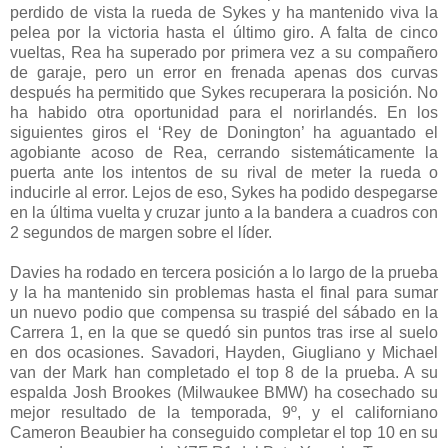
perdido de vista la rueda de Sykes y ha mantenido viva la
pelea por la victoria hasta el último giro. A falta de cinco
vueltas, Rea ha superado por primera vez a su compañero
de garaje, pero un error en frenada apenas dos curvas
después ha permitido que Sykes recuperara la posición. No
ha habido otra oportunidad para el norirlandés. En los
siguientes giros el ‘Rey de Donington’ ha aguantado el
agobiante acoso de Rea, cerrando sistemáticamente la
puerta ante los intentos de su rival de meter la rueda o
inducirle al error. Lejos de eso, Sykes ha podido despegarse
en la última vuelta y cruzar junto a la bandera a cuadros con
2 segundos de margen sobre el líder.
Davies ha rodado en tercera posición a lo largo de la prueba
y la ha mantenido sin problemas hasta el final para sumar
un nuevo podio que compensa su traspié del sábado en la
Carrera 1, en la que se quedó sin puntos tras irse al suelo
en dos ocasiones. Savadori, Hayden, Giugliano y Michael
van der Mark han completado el top 8 de la prueba. A su
espalda Josh Brookes (Milwaukee BMW) ha cosechado su
mejor resultado de la temporada, 9º, y el californiano
Cameron Beaubier ha conseguido completar el top 10 en su