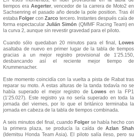
tiempos era
Aegerter
, vencedor de la carrera de Moto2 en
Sachsenring el pasado año desde la pole position. Tras él
estaba
Folger
con
Zarco
tercero. Instantes después caía de
forma espectacular
Julián Simón
(QMMF Racing Team) en
la curva 2, aunque sin revestir gravedad para el piloto.
Cuando sólo quedaban 20 minutos para el final,
Lowes
asaltaba de nuevo en primer lugar de la tabla de tiempos
gracias a un mejor registro provisional de 1’25.150,
desbancando así el reciente mejor tiempo de
Krummenacher.
Este momento coincidía con la vuelta a pista de Rabat tras
reparar su moto. A estas alturas de la tanda todavía no se
había superado el mejor registro de
Lowes
en la FP1
(1’25.027). Este registro ya no sería superado en toda la
jornada del viernes, por lo que el británico terminaba la
jornada en cabeza de la tabla de tiempos combinada.
A seis minutos del final, cuando
Folger
se había hecho con
la primera plaza, se producía la caída de
Azlan Shah
(Idemitsu Honda Team Asia). El piloto salía ileso, pero su