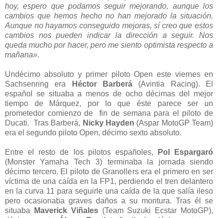
hoy, espero que podamos seguir mejorando, aunque los
cambios que hemos hecho no han mejorado la situación.
Aunque no hayamos conseguido mejoras, sí creo que estos
cambios nos pueden indicar la dirección a seguir. Nos
queda mucho por hacer, pero me siento optimista respecto a
mañana».
Undécimo absoluto y primer piloto Open este viernes en
Sachsenring era
Héctor Barberá
(Avintia Racing). El
español se situaba a menos de ocho décimas del mejor
tiempo de Márquez, por lo que éste parece ser un
prometedor comienzo de fin de semana para el piloto de
Ducati. Tras Barberá,
Nicky Hayden
(Aspar MotoGP Team)
era el segundo piloto Open, décimo sexto absoluto.
Entre el resto de los pilotos españoles,
Pol Espargaró
(Monster Yamaha Tech 3) terminaba la jornada siendo
décimo tercero. El piloto de Granollers era el primero en ser
víctima de una caída en la FP1, perdiendo el tren delantero
en la curva 11 para seguirle una caída de la que salía ileso
pero ocasionaba graves daños a su montura. Tras él se
situaba
Maverick Viñales
(Team Suzuki Ecstar MotoGP),