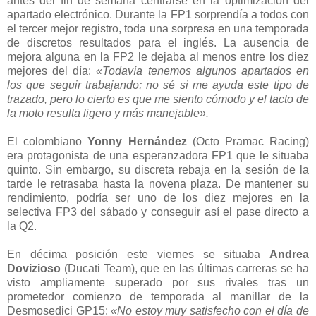
antes del fin de semana centrarse en la optimización del
apartado electrónico. Durante la FP1 sorprendía a todos con
el tercer mejor registro, toda una sorpresa en una temporada
de discretos resultados para el inglés. La ausencia de
mejora alguna en la FP2 le dejaba al menos entre los diez
mejores del día:
«Todavía tenemos algunos apartados en
los que seguir trabajando; no sé si me ayuda este tipo de
trazado, pero lo cierto es que me siento cómodo y el tacto de
la moto resulta ligero y más manejable».
El colombiano
Yonny Hernández
(Octo Pramac Racing)
era protagonista de una esperanzadora FP1 que le situaba
quinto. Sin embargo, su discreta rebaja en la sesión de la
tarde le retrasaba hasta la novena plaza. De mantener su
rendimiento, podría ser uno de los diez mejores en la
selectiva FP3 del sábado y conseguir así el pase directo a
la Q2.
En décima posición este viernes se situaba
Andrea
Dovizioso
(Ducati Team), que en las últimas carreras se ha
visto ampliamente superado por sus rivales tras un
prometedor comienzo de temporada al manillar de la
Desmosedici GP15:
«No estoy muy satisfecho con el día de