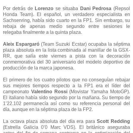
Por detrás de
Lorenzo
se situaba
Dani Pedrosa
(Repsol
Honda Team). El español, un verdadero especialista en
Sachsenring, había sido cuarto en la FP1. Sin embargo, su
rebaja de apenas medio segundo entre sesiones le
relegaba finalmente a la quinta plaza.
Aleix Espargaró
(Team Suzuki Ecstar) ocupaba la séptima
plaza absoluta en la lista combinada al manillar de la GSX-
RR, que salía este viernes a pista con la decoración
conmemorativa del 30 aniversario del modelo deportivo de
producción de la marca japonesa.
El primero de los cuatro pilotos que no conseguían rebajar
sus mejores tiempos respecto a la FP1 era el líder del
campeonato
Valentino Rossi
(Movistar Yamaha MotoGP).
El italiano había sido segundo por la mañana. Su tiempo de
1’22.102 permanecía así como su referencia personal del
día, aunque en la séptima plaza de la FP2.
La octava plaza absoluta del día era para
Scott Redding
(Estrella Galicia 0’0 Marc VDS). El británico aseguraba