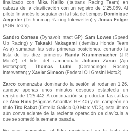
finalizado con
Mika Kallio
(Italtrans Racing Team) en
cabeza de la clasificación con un registro de 1’25.069. Al
piloto finlandés le seguían en la lista de tiempos
Dominique
Aegerter
(Technomag Racing Interwetten) y
Jonas Folger
(AGR Team).
Sandro Cortese
(Dynavolt Intact GP),
Sam Lowes
(Speed
Up Racing) y
Takaaki Nakagami
(Idemitsu Honda Team
Asia) sumaban las seis primeras posiciones, cerrando la
lista de los diez primeros
Randy Krummenacher
(JIR
Moto2), el líder del campeonato
Johann Zarco
(Ajo
Motorsport),
Thomas Luthi
(Derendinger Racing
Interwetten) y
Xavier Simeon
(Federal Oil Gresini Moto2).
Zarco
comenzaba dominando la sesión al rodar en 1’26,
aunque apenas unos minutos después establecía un
registro de 1’25.442. A continuación se producían las caídas
de
Álex Rins
(Páginas Amarillas HP 40) y del campeón en
título
Tito Rabat
(Estrella Galicia 0,0 Marc VDS), este último
aún convaleciente de la reciente operación de clavícula a
que se sometió la semana pasada.
En esos momentos, el líder provisional en la tabla de