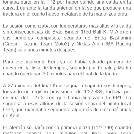
tomaba parte en la FP2 por haber sufrido una caída en la
curva 1 durante la tanda anterior, en la se que producía una
fractura en el cuarto hueso metatarso de la mano izquierda.
La sesión comenzaba con temperaturas más altas y la caída
sin consecuencias de Brad Binder (Red Bull KTM Ajo) en
sus primeros compases, seguido de Enea Bastianini
(Gresini Racing Team Moto3) y Niklas Ajo (RBA Racing
Team) sólo unos minutos después.
Para ese momento Kent ya se había situado primero de
nuevo en la lista de tiempos, seguido por Fenati y Martín
cuando quedaban 30 minutos para el final de la tanda.
A 27 minutos del final Kent seguía rebajando sus tiempos,
logrando un registro provisional de 1’27.834, todavía por
encima del 1’27.3 con que había finalizado la FP1. La
sorpresa a esas alturas de la sesión venía del piloto local
Oettl, que marchaba segundo a algo más de cinco décimas
de Kent.
El alemán se haría con la primera plaza (1’27.790) cuando
restaban apenas seis minutos del final, pero sería