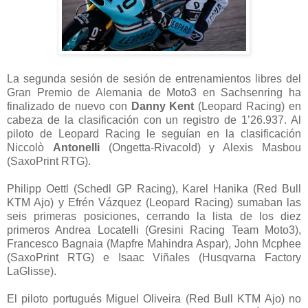
La segunda sesión de sesión de entrenamientos libres del
Gran Premio de Alemania de Moto3 en Sachsenring ha
finalizado de nuevo con
Danny Kent
(Leopard Racing) en
cabeza de la clasificación con un registro de 1’26.937. Al
piloto de Leopard Racing le seguían en la clasificación
Niccolò
Antonelli
(Ongetta-Rivacold) y Alexis Masbou
(SaxoPrint RTG).
Philipp Oettl (Schedl GP Racing), Karel Hanika (Red Bull
KTM Ajo) y Efrén Vázquez (Leopard Racing) sumaban las
seis primeras posiciones, cerrando la lista de los diez
primeros Andrea Locatelli (Gresini Racing Team Moto3),
Francesco Bagnaia (Mapfre Mahindra Aspar), John Mcphee
(SaxoPrint RTG) e Isaac Viñales (Husqvarna Factory
LaGlisse).
El piloto portugués Miguel Oliveira (Red Bull KTM Ajo) no