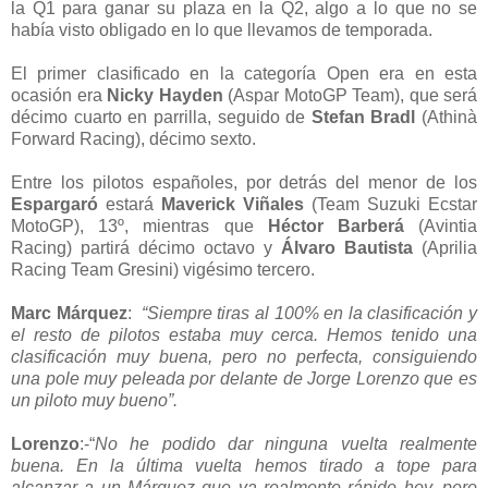
la Q1 para ganar su plaza en la Q2, algo a lo que no se
había visto obligado en lo que llevamos de temporada.
El primer clasificado en la categoría Open era en esta
ocasión era
Nicky Hayden
(Aspar MotoGP Team), que será
décimo cuarto en parrilla, seguido de
Stefan Bradl
(Athinà
Forward Racing), décimo sexto.
Entre los pilotos españoles, por detrás del menor de los
Espargaró
estará
Maverick Viñales
(Team Suzuki Ecstar
MotoGP), 13º, mientras que
Héctor Barberá
(Avintia
Racing) partirá décimo octavo y
Álvaro Bautista
(Aprilia
Racing Team Gresini) vigésimo tercero.
Marc Márquez
:
“Siempre tiras al 100% en la clasificación y
el resto de pilotos estaba muy cerca. Hemos tenido una
clasificación muy buena, pero no perfecta, consiguiendo
una pole muy peleada por delante de Jorge Lorenzo que es
un piloto muy bueno”.
Lorenzo
:-“
No he podido dar ninguna vuelta realmente
buena. En la última vuelta hemos tirado a tope para
alcanzar a un Márquez que va realmente rápido hoy, pero