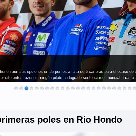
antienen aún sus opciones en 35 puntos a falta de 6 carreras para el ocaso 
 diferentes razones, ningún piloto ha logrado sentenciar el mundial. Tras e..
 primeras poles en Río Hondo