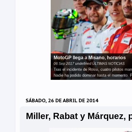
MotoGP llega a Misano, horarios
06
Sep
2017
undefined ÚLTIMAS NOTICIAS
Tras el incidente de Rossi, cuatro pilotos m
Nadie ha podido dominar hasta el momento. Por
SÁBADO, 26 DE ABRIL DE 2014
Miller, Rabat y Márquez,