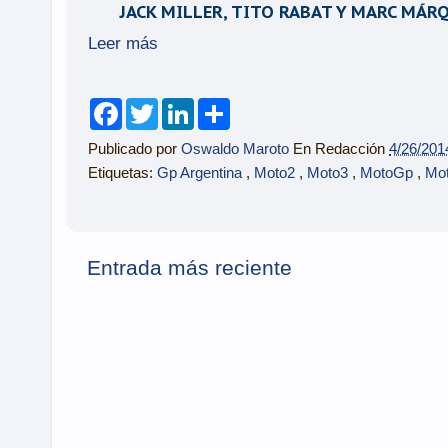
JACK MILLER, TITO RABAT Y MARC MÁ
Leer más
F
T
L
S
a
w
i
h
c
i
n
a
Publicado por
Oswaldo Maroto
En Redacción
4/26/201
e
t
k
r
b
t
e
e
Etiquetas:
Gp Argentina
,
Moto2
,
Moto3
,
MotoGp
,
Mo
o
e
d
o
r
I
k
n
Entrada más reciente